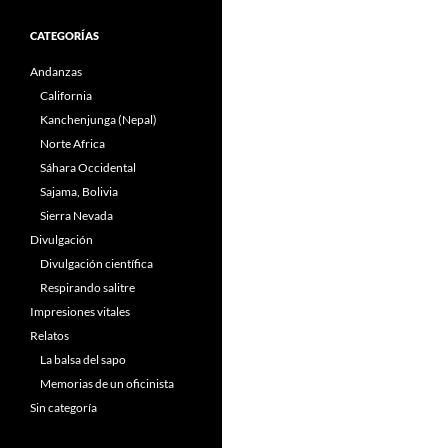
CATEGORÍAS
Andanzas
California
Kanchenjunga (Nepal)
Norte Africa
Sáhara Occidental
Sajama, Bolivia
Sierra Nevada
Divulgación
Divulgación científica
Respirando salitre
Impresiones vitales
Relatos
La balsa del sapo
Memorias de un oficinista
Sin categoría