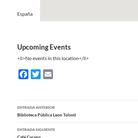
España
Upcoming Events
<li>No events in this location</li>
F
T
E
ac
w
m
e
itt
ail
b
er
Navegación
ENTRADA ANTERIOR
o
de
Biblioteca Pública Leon Tolsoti
o
entradas
ENTRADA SIGUIENTE
k
Café Cyrano