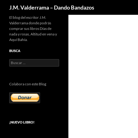
Buscar
J.M. Valderrama – Dando Bandazos
Saltar
El blog del escritor J.M.
Valderrama donde podrás
al
comprar sus libros Días de
contenido
nada y rosas, Altitud en vena y
Aquí Bahía.
BUSCA
Buscar:
Colabora con este Blog
¡NUEVO LIBRO!