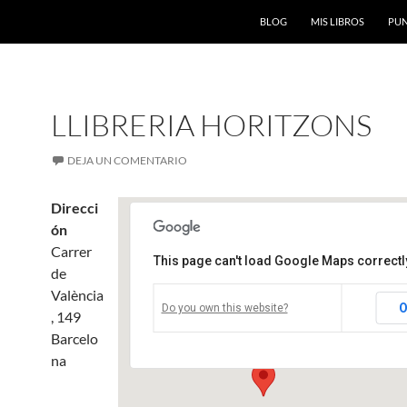
BLOG
MIS LIBROS
PUN
LLIBRERIA HORITZONS
DEJA UN COMENTARIO
Direcci
ón
Carrer
This page can't load Google Maps correctl
de
Llibreria Horitzons
València
O
Do you own this website?
, 149
Carrer de València, 149 - Barcelona
Eventos
Barcelo
na