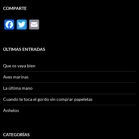
COMPARTE
F
T
E
ac
w
m
e
itt
ail
ÚLTIMAS ENTRADAS
b
er
o
Que os vaya bien
o
Aves marinas
k
La última mano
Cuando te toca el gordo sin comprar papeletas
Anhelos
CATEGORÍAS