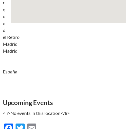
r
q
u
e
d
el Retiro
Madrid
Madrid
España
Upcoming Events
<li>No events in this location</li>
F
T
E