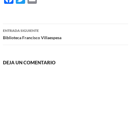
ac
w
m
e
itt
ail
b
er
Navegación
ENTRADA SIGUIENTE
o
de
Biblioteca Francisco Villaespesa
o
entradas
k
DEJA UN COMENTARIO