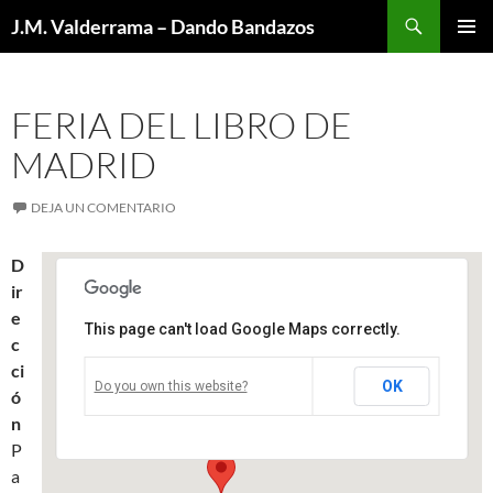
Saltar
Buscar
J.M. Valderrama – Dando Bandazos
al
MENÚ
contenido
PRINCI
FERIA DEL LIBRO DE
MADRID
DEJA UN COMENTARIO
D
ir
e
This page can't load Google Maps correctly.
c
Feria del Libro de Madrid
ci
OK
Do you own this website?
ó
Parque del Retiro - Madrid
Eventos
n
P
a