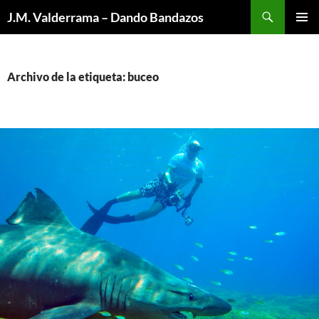
Saltar
Buscar
J.M. Valderrama – Dando Bandazos
al
MENÚ
contenido
PRINCI
Archivo de la etiqueta: buceo