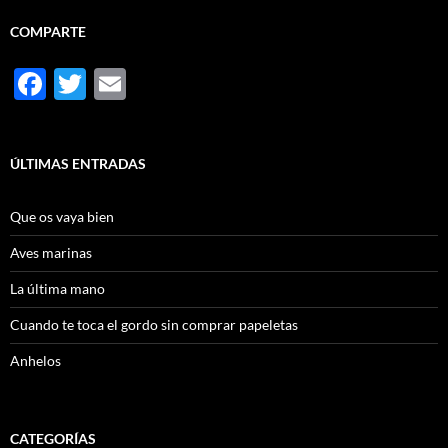
COMPARTE
F
T
E
ac
w
m
e
itt
ail
ÚLTIMAS ENTRADAS
b
er
o
Que os vaya bien
o
Aves marinas
k
La última mano
Cuando te toca el gordo sin comprar papeletas
Anhelos
CATEGORÍAS