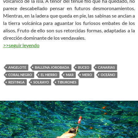
volcánico de la isla. A tenor del tenue filo que ha quedado, no
parece descabellado pensar en futuros desmoronamientos.
Mientras, en la ladera que queda en pie, las sabinas se anclan a
la tierra volcánica para aguantar los furiosos embates de los
alisos. Fruto de ello son sus retorcidas formas, adaptadas a la
dirección dominante de los vendavales.
>>seguir leyendo
ANGELOTE
BALLENA JOROBADA
BUCEO
CANARIAS
CORAL NEGRO
EL HIERRO
MAR
MERO
OCEÁNO
RESTINGA
SOLRAYO
TIBURONES