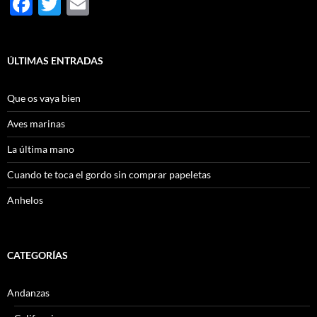
F
T
E
ac
w
m
e
itt
ail
ÚLTIMAS ENTRADAS
b
er
o
Que os vaya bien
o
Aves marinas
k
La última mano
Cuando te toca el gordo sin comprar papeletas
Anhelos
CATEGORÍAS
Andanzas