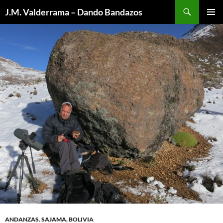
Saltar
Buscar
J.M. Valderrama – Dando Bandazos
al
MENÚ
contenido
PRINCI
ANDANZAS
,
SAJAMA, BOLIVIA