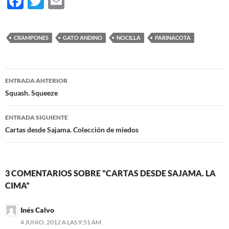
F
T
E
ac
w
m
e
itt
ail
CRAMPONES
GATO ANDINO
NOCILLA
PARINACOTA
b
er
o
Navegación
o
ENTRADA ANTERIOR
de
Squash. Squeeze
k
entradas
ENTRADA SIGUIENTE
Cartas desde Sajama. Colección de miedos
3 COMENTARIOS SOBRE “CARTAS DESDE SAJAMA. LA
CIMA”
Inés Calvo
4 JUNIO, 2012 A LAS 9:51 AM