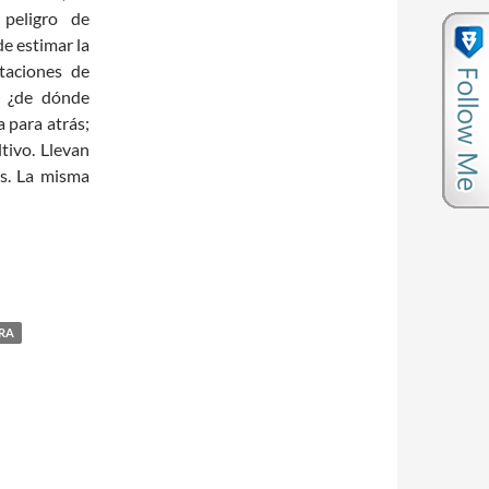
peligro de
de estimar la
taciones de
; ¿de dónde
 para atrás;
ltivo. Llevan
os. La misma
RA