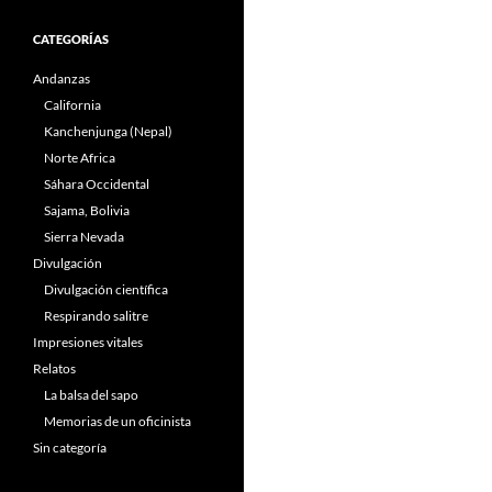
CATEGORÍAS
Andanzas
California
Kanchenjunga (Nepal)
Norte Africa
Sáhara Occidental
Sajama, Bolivia
Sierra Nevada
Divulgación
Divulgación científica
Respirando salitre
Impresiones vitales
Relatos
La balsa del sapo
Memorias de un oficinista
Sin categoría