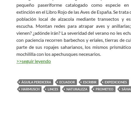
pequeño paseriforme catalogado como especie en 
extinción en el Libro Rojo de las Aves de España. Se trata 
población local de alzacola mediante transectos y es
escucha. Montan redes para atrapar aves y anillarlas
vienen? ¿adónde irán? La severidad del verano no les echa
con paciencia recorren barbechos y eriales, tierras de cu
parte de sus ropajes saharianos, los mismos prismátic
mochililla con los apechusques necesarios.
>>seguir leyendo
ÁGUILA PERDICERA
ECUADOR
ESCRIBIR
EXPEDICIONES
HARMUSCH
LINCES
NATURALEZA
PROMETEO
SÁHA