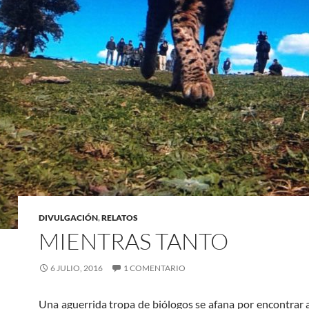
DIVULGACIÓN
,
RELATOS
MIENTRAS TANTO
6 JULIO, 2016
1 COMENTARIO
Una aguerrida tropa de biólogos se afana por encontrar a