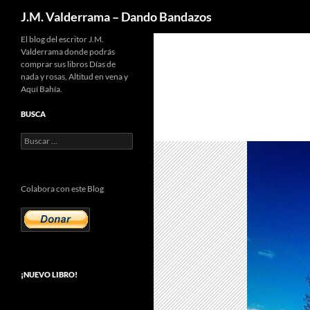
Buscar
J.M. Valderrama – Dando Bandazos
Saltar
El blog del escritor J.M.
Valderrama donde podrás
al
comprar sus libros Días de
contenido
nada y rosas, Altitud en vena y
Aquí Bahía.
BUSCA
Buscar:
Colabora con este Blog
¡NUEVO LIBRO!